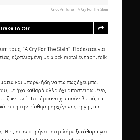
Cnoc An Tursa – A Cry For The Slain
are on Twitter
m τους, “A Cry For The Slain”. Πρόκειται για
ας, εξοπλισμένη με black metal ένταση, folk
μμάτια και μπορώ ήδη να πω πως έχει μπει
κου, με ήχο καθαρό αλλά όχι αποστειρωμένο,
του ζωντανή. Τα τύμπανα χτυπούν βαριά, τα
υλικό αυτή την αίσθηση αρχέγονης οργής που
. Ναι, στον πυρήνα του μιλάμε ξεκάθαρα για
εία με έντονη folk ταυτότητα ταξιδεύουν