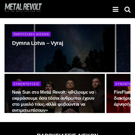
ΠΑΡΟΥΣΙΑΣΗ ΔΙΣΚΩΝ
Dymna Lotva – Vyraj
ΣΥΝΕΝΤΕΥΞΕΙΣ
ΣΥΝΕΝΤΕΥΞ
New Sun στο Metal Revolt: «Θέλουμε να
FireFlame
εκφράσουμε όσα τόσοι άνθρωποι έχουν
διακήρυξη
στο μυαλό τους, αλλά φοβούνται να
άρνησής 
αντιμετωπίσουν»