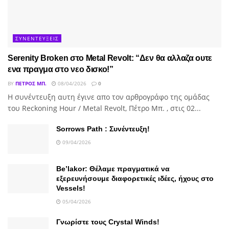
ΣΥΝΕΝΤΕΥΞΕΙΣ
Serenity Broken στο Metal Revolt: “Δεν θα αλλαζα ουτε
ενα πραγμα στο νεο δισκο!”
BY
ΠΈΤΡΟΣ ΜΠ.
08/04/2026
0
H συνέντευξη αυτη έγινε απο τον αρθρογράφο της ομάδας
του Reckoning Hour / Metal Revolt, Πέτρο Μπ. , στις 02...
Sorrows Path : Συνέντευξη!
09/04/2026
Be’lakor: Θέλαμε πραγματικά να
εξερευνήσουμε διαφορετικές ιδέες, ήχους στο
Vessels!
05/04/2026
Γνωρίστε τους Crystal Winds!