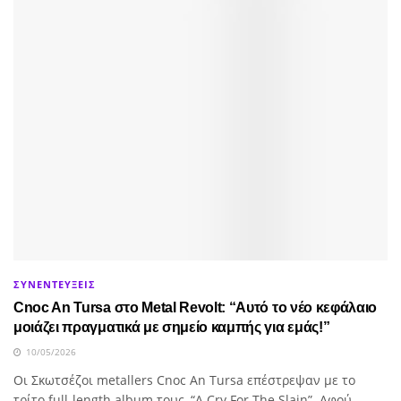
ΣΥΝΕΝΤΕΥΞΕΙΣ
Cnoc An Tursa στο Metal Revolt: “Αυτό το νέο κεφάλαιο
μοιάζει πραγματικά με σημείο καμπής για εμάς!”
10/05/2026
Οι Σκωτσέζοι metallers Cnoc An Tursa επέστρεψαν με το
τρίτο full-length album τους, “A Cry For The Slain”. Αφού