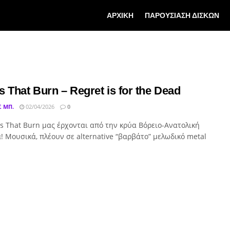
ΑΡΧΙΚΗ
ΠΑΡΟΥΣΙΑΣΗ ΔΙΣΚΩΝ
 That Burn – Regret is for the Dead
Σ ΜΠ.
02/04/2026
0
s That Burn μας έρχονται από την κρύα Βόρειο-Ανατολική
α! Μουσικά, πλέουν σε alternative “βαρβάτο” μελωδικό metal
.