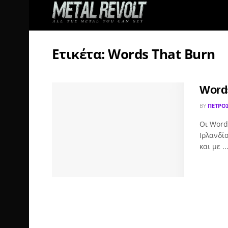
Ετικέτα:
Words That Burn
Words
BY
ΠΈΤΡΟ
Οι Word
Ιρλανδί
και με ..