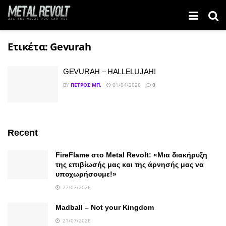
Ετικέτα:
Gevurah
GEVURAH – HALLELUJAH!
BY
ΠΈΤΡΟΣ ΜΠ.
01/04/2026
0
Recent
FireFlame στο Metal Revolt: «Μια διακήρυξη
της επιβίωσής μας και της άρνησής μας να
υποχωρήσουμε!»
27/07/2026
Madball – Not your Kingdom
21/07/2026