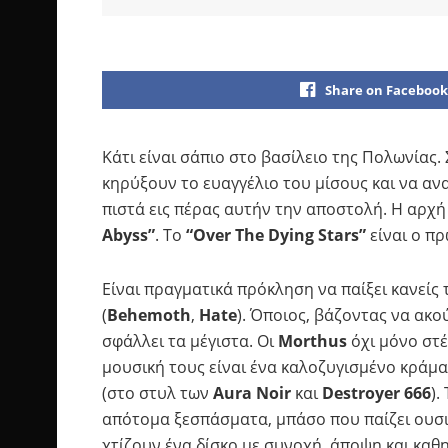
Share on Facebook
Κάτι είναι σάπιο στο βασίλειο της Πολωνίας.
κηρύξουν το ευαγγέλιο του μίσους και να α
πιστά εις πέρας αυτήν την αποστολή. Η αρχή
Abyss”
. Το
“Over The Dying Stars”
είναι ο πρ
Είναι πραγματικά πρόκληση να παίξει κανείς
(
Behemoth
,
Hate
). Όποιος, βάζοντας να ακ
σφάλλει τα μέγιστα. Οι
Morthus
όχι μόνο στ
μουσική τους είναι ένα καλοζυγισμένο κράμα
(στο στυλ των
Aura Noir
και
Destroyer 666
).
απότομα ξεσπάσματα, μπάσο που παίζει ουσι
χτίζουν ένα δίσκο με συνοχή, άποψη και καθη