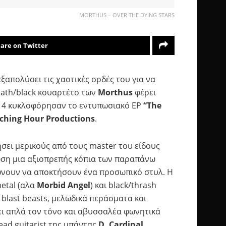
MORTHUS – OVER THE DYING STARS
are on Twitter
εξαπολύσει τις χαοτικές ορδές του για να
eath/black κουαρτέτο των
Morthus
φέρει
014 κυκλοφόρησαν το εντυπωσιακό EP
“The
ching Hour Productions
.
ήσει μερικούς από τους master του είδους
τωση μια αξιοπρεπής κόπια των παραπάνω
ώνουν να αποκτήσουν ένα προσωπικό στυλ. Η
metal (αλα
Morbid Angel
) και black/thrash
 blast beasts, μελωδικά περάσματα και
ει απλά τον τόνο και αβυσσαλέα φωνητικά
ead guitarist της μπάντας
D. Cardinal