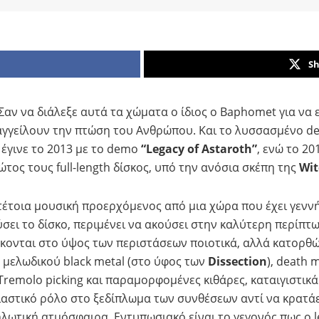
Sh
 Σαν να διάλεξε αυτά τα χώματα ο ίδιος ο Baphomet για να 
ναγγείλουν την πτώση του Ανθρώπου. Και το λυσσασμένο d
 έγινε το 2013 με το demo
“Legacy of Astaroth”
, ενώ το 2
ώτος τους full-length δίσκος, υπό την ανόσια σκέπη της
Wit
 τέτοια μουσική προερχόμενος από μια χώρα που έχει γενν
ούσει το δίσκο, περιμένει να ακούσει στην καλύτερη περίπ
έκονται στο ύψος των περιστάσεων ποιοτικά, αλλά κατορθ
 μελωδικού black metal (στο ύφος των
Dissection
), death 
 Tremolo picking και παραμορφομένες κιθάρες, καταιγιστικά
αστικό ρόλο στο ξεδίπλωμα των συνθέσεων αντί να κρατά
λωτική ατμόσφαιρα. Εντυπωσιακό είναι το γεγονός πως ο l