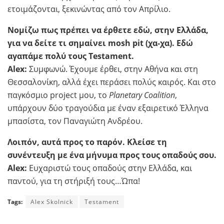
ετοιμάζονται, ξεκινώντας από τον Απρίλιο.
Νομίζω πως πρέπει να έρθετε εδώ, στην Ελλάδα,
για να δείτε τι σημαίνει mosh pit (χα-χα). Εδώ
αγαπάμε πολύ τους Testament.
Alex:
Συμφωνώ. Έχουμε έρθει, στην Αθήνα και στη
Θεσσαλονίκη, αλλά έχει περάσει πολύς καιρός. Και στο
παγκόσμιο project μου, το
Planetary Coalition
,
υπάρχουν δύο τραγούδια με έναν εξαιρετικό Έλληνα
μπασίστα, τον Παναγιώτη Ανδρέου.
Λοιπόν, αυτά προς το παρόν. Κλείσε τη
συνέντευξη με ένα μήνυμα προς τους οπαδούς σου.
Alex:
Ευχαριστώ τους οπαδούς στην Ελλάδα, και
παντού, για τη στήριξή τους…Ώπα!
Tags:
Alex Skolnick
Testament