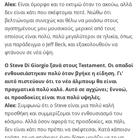
Alex:
Είναι όμορφο και το εκτιμώ όταν το ακούω, αλλά
δεν είναι κάτι που σκέφτομαι ποτέ. Νιώθω ότι
βελτιώνομαι συνεχώς και θέλω να μοιάσω στους
αγαπημένους μου μουσικούς, μερικοί από τους
οποίους είναι πολύ, πολύ μεγαλύτεροι σε ηλικία, όπως
για παράδειγμα ο Jeff Beck, και εξακολουθούν να
φτάνουν σε νέα ύψη.
Ο Steve Di Giorgio ξανά στους Testament. Οι οπαδοί
ενθουσιάστηκαν πολύ όταν βγήκε η είδηση. Γι’
αυτό πιστεύουν ότι το νέο άλμπουμ θα είναι
πραγματικά πολύ καλό. Αυτό σε αγχώνει; Εννοώ,
οι προσδοκίες είναι πια πολύ υψηλές.
Alex:
Συμφωνώ ότι ο Steve είναι μια πολύ καλή
προσθήκη και συμμερίζομαι τον ενθουσιασμό του
κόσμου. Αλλά όσον αφορά τις προσδοκίες, και πάλι,
δεν είναι κάτι που πρέπει να σκέφτεσαι. Κατά κάποιον
τρόπο, το να φτιάχνεις έναν δίσκο μοιάζει με το να