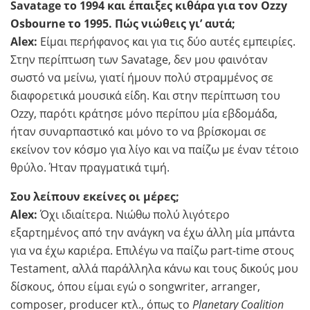
Savatage το 1994 και έπαιξες κιθάρα για τον Ozzy
Osbourne το 1995. Πώς νιώθεις γι’ αυτά;
Alex:
Είμαι περήφανος και για τις δύο αυτές εμπειρίες.
Στην περίπτωση των Savatage, δεν μου φαινόταν
σωστό να μείνω, γιατί ήμουν πολύ στραμμένος σε
διαφορετικά μουσικά είδη. Και στην περίπτωση του
Ozzy, παρότι κράτησε μόνο περίπου μία εβδομάδα,
ήταν συναρπαστικό και μόνο το να βρίσκομαι σε
εκείνον τον κόσμο για λίγο και να παίζω με έναν τέτοιο
θρύλο. Ήταν πραγματικά τιμή.
Σου λείπουν εκείνες οι μέρες;
Alex:
Όχι ιδιαίτερα. Νιώθω πολύ λιγότερο
εξαρτημένος από την ανάγκη να έχω άλλη μία μπάντα
για να έχω καριέρα. Επιλέγω να παίζω part-time στους
Testament, αλλά παράλληλα κάνω και τους δικούς μου
δίσκους, όπου είμαι εγώ ο songwriter, arranger,
composer, producer κτλ., όπως το
Planetary Coalition